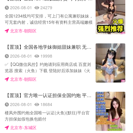
户放心约妹！
教师. 御姐. 萝莉. 资源丰富. 贴心挑选满意为止！
姐，极致长腿，身材高挑、腰细胸挺、漂亮性感
单： 丰满多姿翅膀腿长，制服诱惑冰火两重，水
2026-08-01
24279
妹妹自带公寓 隐蔽 隔音好 一客一护理干净卫生
的女模特；各式女神，任您挑选，很少遇到这种
漫金山鸳鸯戏水，水中萧丝袜诱惑，情趣内衣，
公寓定期消毒…妹妹每周两次三甲医院检查有体
真实的，分享给各位狼友了，五星好评推荐🎆
全国1234线均可安排，可上门有公寓兼职妹妹，
汉马冲天观音坐莲，口爆毒龙，69深喉冰火胸
检报告 支持现场测纸 持证上岗 安全 卫生 健
可无套内射，诚信经营15年有资料主营高端嫩模
推，各种项目任选任玩诚信高端服务，无需要车
康！——————————————— 七，主打
学生妹等等极品好货
费订金，安全可靠，配合客户要求。
北京市-朝阳区
纯然少女粉胸马甲线 蚂蚁腰酒杯腿 蜜桃臀，69
—————————————————— 火鱼账
—————————————————— 环境设
式，一条龙，兼职少女 极品天然脸极品身材，刚
号：WE8866【QQ微信风控】约炮请到应用商
备： 酒店-上门-宾馆 营业时间： 中午10-凌晨04
下海嫩妹.清纯美少女.小清新.疯狂且又单纯的00
【置顶】全国各地学妹御姐甜妹兼职 无定金！
店或 百度浏览器 搜索（火鱼）APP下载 登陆好
点 妹子价格： 800-2000 安全评估：
后相信能给你不一样的感觉.可爱的小萝莉；清纯
后添加妹妹 《火鱼号: WE8866》安全，隐私，
★★★★★ 综合评估： ★★★★★
2026-08-01
19998
漂亮，颜值高的女学生；温婉体贴、高挑气质魅
保密 放心品茶 火鱼app下载网
—————————————————— 联系方
惑女人味 温柔姐姐，极致长腿，身材高挑、腰细
✅【QQ微信风控】约炮请到应用商店或 百度浏
址:https://huoyu.chat/ 火鱼号: WE8866 与你
式：与你号：KP8977
胸挺、漂亮性感的女模特；各式女神，任您挑
览器 搜索（火鱼）下载 登陆好后添加妹妹《火
号:AW8008
—————————————————— 详细介
选，很少遇到这种真实的，分享给各位狼友了，
鱼号:A8877666》平台安全隐密隐私放心约 ✅火
—————————————————— ［服务
北京市-朝阳区
绍：全国一二三线城市以及学生妹个人兼职、诚
五星好评推荐🎆
鱼APP官方下载网址:huoyu.chat 约妹➕火鱼号：
价格］：600元-1600元 【服务项目】全新京莞
信第一 官方直营 更值得信赖!安全，诚信，可
A8877666 ✅【安全评估】妹妹每周两次三甲医
服务，鸳鸯浴, 蚂蚁上树，冰火两重天，69式，
靠，放心，掌握JS货源,随时掌握JS动态!保证物
【置顶】官方唯一认证担保全国约炮 平台担保如假包换包赔付
院检查有体检报告 支持现场测纸 持证上岗 安全
舌吻，滴蜡，毒龙，口交，肛交，内射，等
有所值、服务是大家向往的莞式桑拿全套!老字
卫生 健康 ✅【环境设备】妹妹自带公寓 隐蔽 隔
等…… 保证私密安全 （自带工作室，也可安排
2026-08-01
18684
号!更值得信赖!资源丰富、价格贵不贵、优惠不
音好 一客一护理干净卫生 公寓定期消毒…
上门） 资源第一 全国一二线及部份三四线城市
如实惠、相片由本人提供、不存在本人造假、
楼凤外围约炮全国唯一认证(火鱼)(默往)平台官
✅【服务价格】599 免费送一粒伟哥，制服，丝
资源齐全 ， 只做高端优质，拒绝低端次品。 高
（无任何套路人到付款）不满意包退换、情愿您
方担保如假包换包赔付
袜，道具各种情趣内衣 ✅【美女类型】在校学生
端不存在任何欺诈 沟通好所在城市（预计需要之
不消费，也不愿意您花冤枉钱,一次合作终身朋
—————————————— 联系方式重要提
妹. 工厂妹. 少妇. 白领. 销售小姐. 00后. 教师. 御
北京市-东城区
城市），我们会提供当日实时可接单女孩，在线
友、做长期回头客生意
示：：由于最近微信QQ聊敏感话题会限制账号
姐. 萝莉. 资源丰富. 贴心挑选满意为止！ ✅【服