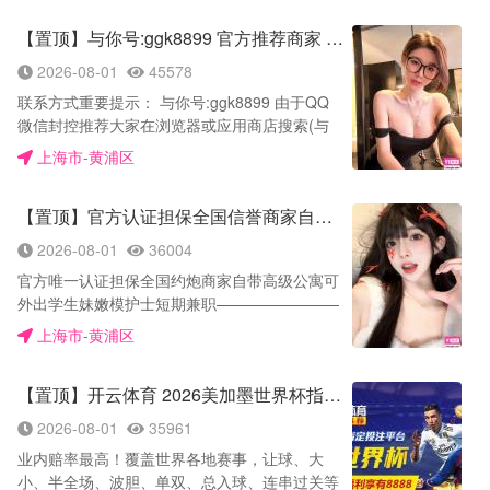
体验和安全私密，请麻烦各位老板在手机应用商
【置顶】与你号:ggk8899 官方推荐商家 无定金无路费 安全靠谱
店或者浏览数搜索《与你》下载与你app，登陆
好添加我《与你账号》 与你账号: AB70098 服务
2026-08-01
45578
价格:700-1500（可内射） 服务项目: 全新京莞
联系方式重要提示： 与你号:ggk8899 由于QQ
服务，鸳鸯浴, 蚂蚁上树，冰火两重天，69式，
微信封控推荐大家在浏览器或应用商店搜索(与
舌吻，滴蜡，毒龙，肛交，内射，艳舞、按摩、
你APP)该平台“真实面付”安装好加我安排预约
波推、指滑、环游、吹箫、口爆、深喉、颜射、
上海市-黄浦区
【与你下载网址】
丝袜制服、等等……（已上项目任意选择，妹子
https://www.yuni.com.cn/index.html 一，郑重声
都是经过培训） 请注意这条说明：人到不满意或
【置顶】官方认证担保全国信誉商家自带公寓可上门无套内射
明：诚信经营15年老字号，官方确认本人已在官
安排过去与照片不符合；不收取任何费用退换到
网平台缴纳（10万押金）不满意包退包换不收取
客户满意为止，如果您觉得小妹不满意怕重新安
2026-08-01
36004
任何费用
排等待时间长可以报销客户开房费和路费； 如遇
官方唯一认证担保全国约炮商家自带高级公寓可
——————————————————— 二，
到小妹态度不好或服务不配合（在不过分要求的
外出学生妹嫩模护士短期兼职————————
服务价格：799元-1399元_为了留住每一位尊贵
情况下）请马上与帮您安排小妹的经纪人联系我
联系方式✅ 火鱼号：ABC668 默往号：
的上帝顾客视角_推出预约成功永久有效优惠200
上海市-黄浦区
们会第一时间为您处理，给您一个满意答复，请
QQAA5588 〈由于QQ微信风控〉推荐大家在浏
元人民币
贵宾记住您是来找快乐的不是来受气的！！！ ✔️
览器搜索(火鱼APP)或者(默往APP)下载添加，预
——————————————————— 三，
保证私密安全 (自带工作室，也可安排上门) ✔️资
【置顶】开云体育 2026美加墨世界杯指定投注平台
约安全有保障，终身可约联系方式不变火鱼平台
服务项目：全新京莞服务，鸳鸯浴, 蚂蚁上树，
源第一 全国一二线及部份三四线城市资源齐全
链接👇复制到浏览器下载https://huoyu.chat/
冰火两重天，69式，舌吻，滴蜡，毒龙，口交，
2026-08-01
35961
✔️只做高端优质，拒绝低端次品，杜绝大妈级别
———————— 一 全国认证10约炮老字号，
肛交，内射，毒龙，双飞，无套内射，等等……
✔️人到可以在房间开灯查验 ✔️高端不存在任何欺
业内赔率最高！覆盖世界各地赛事，让球、大
只做一手精品资源，欢迎致简❤️包服务好，包满
——————————————————— 四，
诈 沟通好所在城市(预计需要的城市)，我们会提
小、半全场、波胆、单双、总入球、连串过关等
意的———————— 二 优惠声明：凡是成功