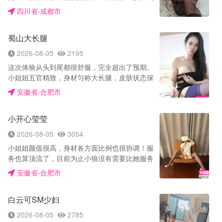
无需预付定金，专业莞式日式全套等顶级服务。
了，不得不说姐姐口活不错，口了一会儿我想要
很棒完全避开牙齿很深入，最让我难以自拔的
四川省-成都市
资源丰富、照片真实，不满意包退换。 情愿您不
69，期间差点儿被姐姐口出来，双腿夹住姐姐的
是，用奶子夹我的蛋蛋，我的JJ。下紧上骚她把
消费，也不愿意您花冤枉钱,一次合作终身朋友、
头没让她动得太快，再次夸赞姐姐口活，然后姐
AV拍摄流程让我试了个遍是我没想到的，M腿，
做长期回头客生意。（无任何套路做完满意付
蜀山大长腿
姐给我带上套直接坐上来，我抓住姐姐的🐻看着
什么站着，趴窗户，让我抓着奶捅喉，最享受的
款）
在我上边儿摇，抱着姐姐的屁股猛插，被姐姐的
还是这纯天然巨乳奶，后入右手拍着妹子大屁
2026-08-05
2195
穴夹得爽歪歪，一顿猛草出货。
股，叫的很销魂，很卖力，翻白眼，伸舌头流口
这次体验从头到尾都很舒服，完全超出了预期。
水,AV既视体验，我这正年轻，哪能受得了这样
小姐姐五官精致，身材匀称大长腿，皮肤状态保
的勾引呀， 话说到此处省略.什么制服丝袜角色
持得特别好。她笑起来亲切自然，第一眼就让我
安徽省-合肥市
ab面各种姿势急不可耐的，带雨衣，进行活塞运
觉得这趟来对了——整个人气质温柔却又带着恰
动，那小逼真嫩一线天真紧真粉嫩，各种姿势。
到好处的魅力，真的很难不心动。 洗完澡后她会
底下会呼吸，会夹着你的JJ，最后九浅一深，三
小开心莹莹
主动过来帮忙擦干身体，调情时那种女友感特别
长一短，现在服务认真的不好找了，服务一点不
足，完全不会让人觉得生疏或尴尬。她很懂得营
2026-08-05
3054
糊弄! qq：1312303920 微信：A4210977
造氛围，主动但从不突兀，整个节奏把握得刚刚
小姐姐颜值很高，身材各方面比例也很协调！服
好，让人很自然地就进入了状态。 她精心准备了
务也算顶流了，目前为止小狼没有需要比她服务
两套不同风格的衣服——一套可爱风，一套性感
好的。而且服务过程中一点也不机车，各种姿势
风，每一套都很合身，能看出是用心挑选过的。
安徽省-合肥市
十分配合！我个人比较喜欢让她在上面坐莲，屁
从某些角度看过去，整个人的曲线和神态都特别
股对着我，可以看见小弟弟和老师的妹妹深入交
迷人，视觉享受直接拉满。 过程中尝试了几个不
白云可SM少妇
流的过程，视觉直接拉满！还喜欢让老师撅着屁
同的体位爱爱，她的配合度非常高。无论是眼神
股后入，特别爽。。
交流还是肢体互动都很默契到位，既满足了视觉
2026-08-05
2785