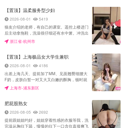
挑选本人照片，身材、技术、专长数据资料详
哥哥约炮清添加与你联系方式❤️与你账号：
务性质】：图片与妹纸本人一模一样，货不对板
细，您可以自由挑选合适女孩类型，确认时间地
【置顶】温柔服务型少妇
【yy3752】 与你下载链接
可免费退换，诚信经营 玩过的都知道，很配合，
点，可工作室也可上门服务，实报实销拒绝坑钱
https://www.yuni.com.cn/index.html
好玩水多多，很刺激，真诚约的添加联系，口嗨
2026-08-01
5419
【全国可约高端妹妹服务】以诚相待，不欺不骗
——————————————也可添加火鱼
勿扰！ ✅【服务项目】：鸳鸯浴，口交，足交，
不忽悠，安全靠谱，诚信第一，学生妹，模特，
狼友介绍的老师，有自己的课室。遥控上楼进门
app ❤️火鱼账号：F2222333 火鱼下载链接 苹
口爆，冰火，深喉，波推，臀推，漫游，一字
少妇，幼师，护士 注:妹子都是经过培训，定期
后主动拿拖鞋，洗澡很仔细还有水中箫。冲洗出
果：App Store 搜索 火鱼 安卓：
马，颜射，接吻，制服诱惑，丝袜，调情，做
体检（带体检报告）上岗，放心体验 人到满意付
来趴着还给简单按摩放松一下，然后开始服务。
https://huoyu.chat
浙江省-杭州市
爱。 ✅官方直营店，已在平台缴纳押金20万元，
款，无定金，无路费，无套路
老师的舌头很长，在你身上游走口的时候，舌头
—————————————— 全国一二三线城
请各位用户放心约妹平台质检员已体验过照片无
在里面打转，那滋味不要太好，口活很棒一会直
市，学生妹，御姐 萝莉，模特 主播 良家个人兼
差服务很棒！ ✅【客户反馈】：主打纯然少女粉
【置顶】上海极品女大学生兼职
接受不了，服务温柔体贴。也不抽烟身上也没纹
职，主打性价比。 新客有优惠【288～488】 00
胸马甲线 蚂蚁腰酒杯腿 蜜桃臀，69式，一条
身，真的不错，值得推荐！QQ: 3208160148 微
后学妹，御姐，嫩模，白领，少妇熟女等等多类
2026-08-01
4186
龙，兼职少女 极品天然脸极品身材，刚下海嫩
信：YY26520- 与你:miaomiao26.7.20
型可选，人照无差，保证照片本人，服务，不催
妹.清纯美少女.小清新.疯狂且又单纯的00后相信
出差上海几天、提前加了MM、见面翘臀细腰大
钟待客如男友，值得推荐有保障，都是一手资
能给你不一样的感觉.可爱的小萝莉；清纯漂亮，
F奶，皮肤白暂一对又大又白嫩的酥胸，顿时就
源，以最低的价格享受最高的服务，很惊喜，有
颜值高的女学生；温婉体贴、高挑气质魅惑女人
来了感觉，躺水床，倒上润滑液，先B面，酥胸
上海市-浦东新区
售后假一赔十，妹妹免费提供伟哥，道具制服丝
味 温柔姐姐，极致长腿，身材高挑、腰细胸挺、
贴着我的后背，摩擦来摩擦去，呼吸声就在我耳
袜等等免费， ❤️安全问题：是我们这行业的命脉
漂亮性感的女模特；各式女神，任您挑选，很少
边，感觉真好。吹气都那么温柔，熟女真是懂男
和根基，我们比您更加重视，老板们请放心预
遇到这种真实的，分享给各位狼友了，五星好评
肥屁股熟女
人。然后推后背，这酸爽，感觉自己的小帐篷支
约。我们的服务宗旨是：一次合作，终身朋友，
推荐🎆
的不要不要的，A面朝上，小弟弟早已青筋奔
2026-08-05
2692
正好您需要，正好我专业，把客户的满意度放第
出，玉体完全展现在我眼前，感觉自己很想要，
1位，要的是回头客 妹妹每月提供两次体检报
提前跟姐姐约好，姐姐穿着性感的衣服等我，洗
但还是忍住了。A面还要继续水摩继续胸推，两
告，合格后方可上岗，哥哥们放心调教开心玩。
完澡从胸往下舔，慢慢的往下一口含住直接爽飞
对胸贴在一起，真是酥麻麻的。继续服务中，口