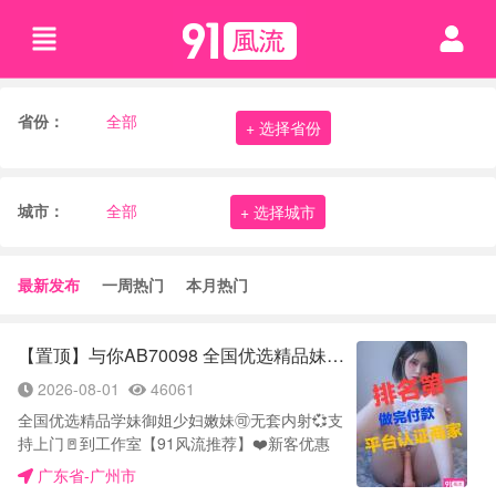
省份：
全部
+ 选择省份
城市：
全部
+ 选择城市
最新发布
一周热门
本月热门
【置顶】与你AB70098 全国优选精品妹 🉑无套内射💞支持上门【91风流推荐】
2026-08-01
46061
全国优选精品学妹御姐少妇嫩妹🉑无套内射💞支
持上门🚪到工作室【91风流推荐】❤️新客优惠
100-300做完付款！！！ （重要提醒）：由于最
广东省-广州市
近微信QQ聊敏感话题会限制账号，为了更好的