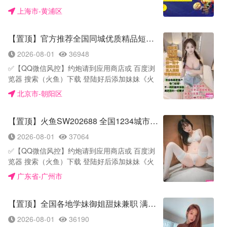
保证私密安全 (有自己的课室小区房也可安排上
供当日实时可接单女孩，在线挑选本人照片，身
多元竞猜。更有动画直播，让您体验轻松聊球，
预约上的客人永久享受7.5折优惠❤️《新顾客优
上海市-黄浦区
门外出)一手资源丰富，全国一二线及部份三四
材、技术、专长数据资料详细，您可以自由挑选
娱乐投注两不误。开云被业界认可并广受客户认
惠100到300元不等》———————— 三 郑重
线城市资源齐全，只做高端优质，拒绝低端次
合适女孩类型，确认时间地点，可工作室也可上
同的世界一流信任度最高的博彩企业，傲视同
声明：全国信誉约炮商家诚信经营不欺客❤️没有
品，不存在任何欺诈
门服务，实报实销拒绝坑钱 [平台认证]：【全国
【置顶】官方推荐全国同城优质精品短期嫩妹💞支持上门 💞面付
侪。 开云应广大球迷需求战略签约意大利足球巨
隐藏消费❤️不满意免费包退款❤️包赔付
——————————————————— 五，
可约高端妹妹服务】以诚相待，不欺不骗不忽
星菲利普因扎吉为品牌代言人，同时匹配开云体
———————— 四【服务价格】500-1300过
2026-08-01
36948
沟通好所在城市(预计需要之城市)，我们会提供
悠，安全靠谱，诚信第一，学生妹，模特，少
育的越己精神【创新、执着、大爱、传承、挑
来的赠送一粒伟哥，制服，丝袜等等，性道具可
当日实时可接单女孩，在线挑选本人照片，身材
妇，幼师，护士，角色扮演【平台担保】平台质
✅【QQ微信风控】约炮请到应用商店或 百度浏
战、超越】六层含义。开云多年来深耕慈善事
提供—————————— 五【兼职时间】：
技术，精选推荐数据资料详细，您可以自由挑选
检员已体验过照片无差服务很棒 注:妹子都是定
览器 搜索（火鱼）下载 登陆好后添加妹妹《火
业，累积数亿元捐赠，获评年度十大慈善企业称
24小时全天营业，商K各种商务接待漫游，陪玩
合适女孩类型，确认时间地点，可安排来妹妹房
期体检（一周三次）带体检报告上岗，放心体验
鱼号：hhh55588》平台安全隐私放心约 ✅火鱼
号。 开云提供每月平均50000现场滚球投注，体
北京市-朝阳区
24小时———————— 六【服务项目】：鸳
间玩也可以安排妹妹外出上门服务，实报实销拒
人到满意付款，无定金，无路费，无套路 已向平
APP官方下载网址: https://huoyu.chat
育博彩提供超过2000种玩法，以及零时差的无缝
鸯浴，口交，足交，口爆，冰火，深喉，波推，
绝坑钱
台缴纳80000保证金尽可放心约，平台已担保 在
———————————————————
接轨滚球赛事投注。 开云体育拥有独家研发的安
臀推，漫游，一字马，颜射，接吻，制服诱惑，
——————————————————— 六，
【置顶】火鱼SW202688 全国1234城市学生妹萝莉兼职上门服务
手机应用商店或者浏览数搜索《火鱼》下载火鱼
✅【安全评估】妹妹每周两次三甲医院检查有体
全机制，缜密的管理体系，每位用户的个人信息
丝袜，调情，69，做爱。莞式服务一条龙
平台认证：全国可约高质量妹妹服务以诚相待，
app，登陆好添加我《与你账号》与你账号:
检报告 支持现场测纸 持证上岗 安全 卫生 健康
都能够得到最稳固的保障；我们提供最专业的数
2026-08-01
37064
———————— 七【安全评估】：妹妹都是按
不欺不骗不忽悠，安全靠谱，诚信第一，学生
AB70098
✅【环境设备】妹妹自带公寓 隐蔽 隔音好 一客
据支持、技术支持及渠道支持，发挥体育营销的
一个礼拜做一次体检，都能提供检查报告，杜绝
妹，模特，名媛，少妇，幼师，护士，平台担
✅【QQ微信风控】约炮请到应用商店或 百度浏
一护理干净卫生 公寓定期消毒… ✅【服务价
最大效益；我们的体育平台拥有丰富的资源、客
一切潜在危险，都是年轻女孩子只做一手资源，
保，质检员已体验过照片无差服务很棒
览器 搜索（火鱼）下载 登陆好后添加妹妹《火
格】600 免费送一粒伟哥，制服，丝袜，道具各
户、经验及管理优势。 全年365天，开云每一天
无中介无套路欢迎质检———————————
——————————————————— 七，
号:SW202688》平台安全隐密隐私放心约
种情趣内衣🉑内射 ✅【美女类型】在校学生妹.
广东省-广州市
与您同在，为您提供7×24小时全天候咨询服务。
八【担保认证】见面满意服务不满意让走即可，
注！妹子定期体检(带体检报告)上岗放心体验，
——————————————————————
工厂妹. 少妇. 白领. 销售小姐. 00后. 教师. 御姐.
同时我们拥有经验丰富，水平一流的科技团队，
不收取任何费用，保证货对版，只做高端外围，
人到满意付款，无定金路费，无套路，
✅火鱼APP官方下载网址：huoyu.chat 约妹➕火
萝莉. 资源丰富. 贴心挑选满意为止！ ✅【服务性
不断优化产品，为网站的安全稳定保驾护航，为
————————— 九【客户反馈】：本来没有
【置顶】全国各地学妹御姐甜妹兼职 满意再付
鱼号：SW202688
质】：图片与妹纸本人一模一样，货不对板 可免
产品与服务的创新提供源源不断的动力。 投注网
抱多大的希望，以为网上都是假的照片，没想到
——————————————————————
费退换，诚信经营 玩过的都知道，很配合，好玩
2026-08-01
36190
址：https://32.mk/
这个价格能约到这种质量的妹子，听平台客服说
✅【安全评估】妹妹每周两次三甲医院检查有体