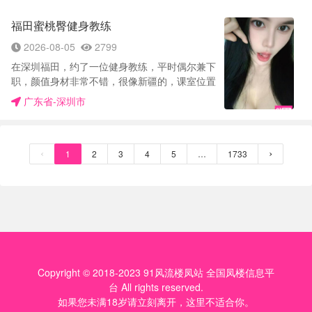
滑，包裹感不错，抽插起来水声明显。全程反馈
过的，在天津没有体验过，妹子深喉也是一绝，
球，于是立马发消息预约时间出击，到达指挥上
真实自然，叫声也比较自然好听。我换了几个姿
也是第一次体验这么深的， 感觉火候差不多，带
福田蜜桃臀健身教练
楼，见到本人，跟照片区别不大吧，可能唯一就
势，她都积极配合，尤其是后入的时候翘臀晃动
上小雨伞。妹子直接坐上来先干我。边干我，我
是皮肤没照片那么白皙嫩，不过成熟丰满的胸跟
特别带感。 结束后洗澡，她还陪我聊了会儿天，
2026-08-05
2799
就边摸着她的奶子，奶子不大不小一个手刚好能
翘臀特别养眼，立马给米，然后姐姐帮我拿水拿
性格温和不急躁，情绪价值拉满。整个过程下来
抓住非常有手感。仔细看一下，还是蝴蝶逼，水
在深圳福田，约了一位健身教练，平时偶尔兼下
拖鞋帮我换上然后坐着聊了一会，老师说话很幽
感觉很舒服，没有任何不好的体验。
也比较多。可能是特别冰火的原因，鸡鸡特冰
职，颜值身材非常不错，很像新疆的，课室位置
默什么时候都一脸笑嘻嘻的特别容易相处，然后
凉，所以进了逼里特别温暖。 重点是干菊花，妹
很好找，得提前预约确定好时间，这次是刚好休
就宽衣洗澡，全程姐姐帮我洗前后洗的很干净，
广东省-深圳市
子的肛开发的非常好，抹点润滑油一顶就进去
息有空，去会了一下老师，一进门就很有家的感
然后还用c+大奶子抱着我蹭诱惑我，又软又滑又
了，干妹子菊花的时候，妹子叫床声都不一样，
觉，布置的很温馨，干净整洁，老师性格很好，
痒，特别舒服，我也不客气抱着姐姐就激情舌吻
感觉妹子非常爽，因为我是在正面干菊花，所以
很爱笑，笑起来很好看，一开始还有点紧张，聊
了起来，双手直接抓住两个大奶子揉捏，弄的姐
边干菊花两人边热吻，大战300回合顶不住了，
了一会就放松很多，付完米，老师帮忙换鞋脱衣
‹
1
2
3
4
5
…
1733
›
姐哼哼唧唧叫个不停，然后慢慢蹲下口含热水包
把所有的精子全部射到了妹子的菊花里面。 没想
洗澡，前凸后翘看的我小弟梆硬，后面躺床上老
住我唧唧，温热的感觉好舒服，没一会就硬邦邦
到妹子主动跟我摘完套，给我来了一个回笼潇，
师给我慢慢先调情接着做服务，口活做的很好，
了，然后就去到房间，我没要姐姐直接帮我做服
口的还是蛮爽的，竟然给我整尿了，感觉有点丢
一点齿感都没有，舔了没多久，实在是受不了，
务而是像老情人一样抱着激情索吻，手直接抓住
人毕竟是第一次，但是确实有畅快淋漓的感觉，
大肉棒就硬起来了，直接上套开干，老师下面的
两个白皙丰满翘臀揉捏，然后从后面抱着姐姐双
整体来讲服了特色还是蛮多的，在天津没有，价
小穴好紧水特别多，叫声销魂，很骚，姿势配
手直接抓住两个大奶子玩弄，嘴巴直接亲住若兰
格来讲有如此多的服务还是挺值。 妹子不机车你
合，还能一字马，她的柔韧性很好，艹着很爽，
姐姐耳垂，明显感觉老师喘息声越来越大，然后
不说走绝对不催，搞完又聊了很久的天，才得知
最后趴着对着又大又圆屁股干，夹的很紧，没几
手往下直接摸到肥美鲍鱼早已湿滑拉丝了，然后
妹妹是广东人，很会聊天，值得推荐。
分钟就缴枪了，太舒服了，还想继续干，玩的很
Copyright © 2018-2023 91风流楼凤站 全国凤楼信息平
我们相互吸吮调情诱惑对方，然后69相互调情，
开心，总体来说服务身材颜值很顶，人很好，还
台 All rights reserved.
感觉双方都到了临界点然后就带上雨伞开始进
会二刷，值得推荐，不踩雷
如果您未满18岁请立刻离开，这里不适合你。
攻，首先传教士直入花心，进去就是猛攻，十分