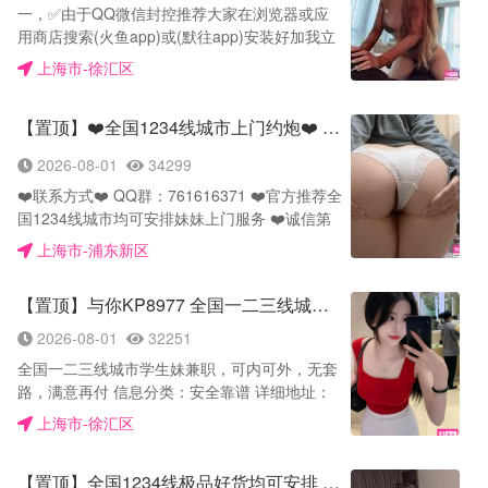
水多多，很刺激，真诚约的添加联系，口嗨勿
都是出来勤工俭学的女大学生，家里少妇什么都
一，✅由于QQ微信封控推荐大家在浏览器或应
检报告 支持现场测纸 持证上岗 安全 卫生 健康
扰！ ✅【服务项目】：鸳鸯浴，口交，足交，口
有，服务态度也是一流的，舔遍你全身，骨头都
用商店搜索(火鱼app)或(默往app)安装好加我立
✅【环境设备】妹妹自带公寓 隐蔽 隔音好 一客
爆，冰火，深喉，波推，臀推，漫游，一字马，
酥软了，妹子叫声很好听，后悔做了一次，一定
即可约 火鱼平台链接👇复制到浏览器下载
一护理干净卫生 公寓定期消毒… ✅【服务价
上海市-徐汇区
颜射，接吻，制服诱惑，丝袜，调情，做爱。 ✅
二刷，非常赞
https://huoyu.chat/ 火鱼号：WM112233 默往
格】580-880免费送一粒伟哥，制服，丝袜，道
官方直营店，已在平台缴纳押金20万元，请各位
APP官方下载网址：www.mostonetech.com 与
具各种情趣内衣 ✅【美女类型】在校学生妹. 工
用户放心约妹平台质检员已体验过照片无差服务
【置顶】❤️全国1234线城市上门约炮❤️ 见面付无定金
你号：BB123000
厂妹. 少妇. 白领. 销售小姐. 00后. 教师. 御姐. 萝
很棒！ ✅【客户反馈】：主打纯然少女粉胸马甲
—————————————— 二，郑重声明：
莉. 资源丰富. 贴心挑选满意为止！ ✅【服务性
线 蚂蚁腰酒杯腿 蜜桃臀，69式，一条龙，兼职
2026-08-01
34299
599 免费送一粒伟哥，制服，丝袜，道具各种情
质】：图片与妹纸本人一模一样，货不对板 可免
少女 极品天然脸极品身材，刚下海嫩妹.清纯美
❤️联系方式❤️ QQ群：761616371 ❤️官方推荐全
趣内衣—————————————— 三，服务
费退换，诚信经营 玩过的都知道，很配合，好玩
少女.小清新.疯狂且又单纯的00后相信能给你不
国1234线城市均可安排妹妹上门服务 ❤️诚信第
项目：鸳鸯浴，口交，足交，口爆，冰火，深
水多多，很刺激，真诚约的添加联系，口嗨勿
一样的感觉.可爱的小萝莉；清纯漂亮，颜值高的
一❤️见面满意付款❤️官方直营店❤️ ❤️（经营宗
喉，波推，臀推，漫游，一字马，颜射，接吻，
扰！ ✅【服务项目】：鸳鸯浴，口交，足交，口
上海市-浦东新区
女学生；温婉体贴、高挑气质魅惑女人味 温柔姐
旨）让约爱零距离，让体验最快意.让品质最高
制服诱惑，丝袜，调情，做爱。
爆，冰火，深喉，波推，臀推，漫游，一字马，
姐，极致长腿，身材高挑、腰细胸挺、漂亮性感
端，承诺消费无套路.美女高端.诚信靠谱安全，
—————————————— 四，保证私密安
颜射，接吻，制服诱惑，丝袜，调情，做爱。 ✅
的女模特；各式女神，任您挑选，很少遇到这种
【置顶】与你KP8977 全国一二三线城市学生妹兼职，无套路满意再付
资源充足.女孩听话乖巧，能配合您的各种姿势.
全 (有自己的课室小区房也可安排上门外出)一手
官方直营店，已在平台缴纳押金20万元，请各位
真实的，分享给各位狼友了，五星好评推荐🎆
多年好口碑只为服务您，【人到满意付款.不满意
资源丰富，全国一二线及部份三四线城市资源齐
2026-08-01
32251
用户放心约妹平台质检员已体验过照片无差服务
包退换】 ❤️【服务项目】鸳鸯浴，舌吻，口交，
全，只做高端优质，拒绝低端次品，不存在任何
很棒！ ✅【客户反馈】：主打纯然少女粉胸马甲
全国一二三线城市学生妹兼职，可内可外，无套
制服诱惑，胸推，69莞式，毒龙，口爆，足交，
欺诈 —————————————— 五，官方
线 蚂蚁腰酒杯腿 蜜桃臀，69式，一条龙，兼职
路，满意再付 信息分类：安全靠谱 详细地址：
冰火 做爱一条龙服务… ❤️【小姐类型】学生妹.
直营店，已在平台缴纳押金20万元，请各位用户
少女 极品天然脸极品身材，刚下海嫩妹.清纯美
各城市地区可约 信息来源： 楼凤 外卖与否： 可
上海市-徐汇区
工厂妹.少妇.白领.销售小姐.00后.模特.御姐.萝
放心约妹平台质检员已体验过照片无差服务很
少女.小清新.疯狂且又单纯的00后相信能给你不
外可内 妹子数量：各城市有限量 妹子年龄：
莉.资源丰富.贴心挑选满意为止！ 注意⚠️:❤️官方
棒！ ——————————————— 六，在
一样的感觉.可爱的小萝莉；清纯漂亮，颜值高的
18-26岁 妹子容貌： 姿色天然 配合客户需求
直营店❤️，已在平台缴纳押金10万元，请各位用
校学生妹. 工厂妹. 少妇. 白领. 销售小姐. 00后.
女学生；温婉体贴、高挑气质魅惑女人味 温柔姐
【置顶】全国1234线极品好货均可安排 诚信经营15年
—————————————————— 服务菜