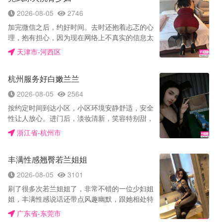
给我做一遍，口活真好我快把握不住了，妹妹带
2026-08-05
2746
上套这上面干我一会，姐姐舔奶我想姐姐啦又准
加完微信之后，约好时间。去时还抱着忐忑的心
备套一秒给我换上，翘着屁股摆好姿势让我后入
理，抱有担心，因为现在网络上不真实的信息太
紧紧的是爽，花样换了好几次，姐妹两配合真
多了。 见面后身高1米7左右，少妇一枚感觉还
好，不一会就发射了，轻轻的给我擦干净，不催
天津市-河西区
可以，虽然没有惊喜。按同等价位级服务来说，
人还给我按摩一会聊聊天，休息一会儿然后一起
还可以。 见面后，首先来了一个大拥抱。我有些
冲凉一下穿衣走人，是真正的放松的感觉，下次
杭州服务好白嫩兰兰
不好意思。进房坐在沙发。给了我一瓶矿泉水，
到杭州还会回顾。
简单聊了几句。妹子上来就开始简单的亲吻。刚
2026-08-05
2564
开始有点不适应，但妹子让我。放开些，出来
按约定时间到达小区，小区环境安静舒适，安全
玩，就把她当他老婆，当情人，当女朋友都可
性让人放心。进门后，淡妆清新，笑容特别甜，
以，怎么放松怎么玩，怎么开心怎么玩，一下子
眼睛弯成月牙的那一刻真的很有杀伤力，年轻气
打破了我紧张的防线， 选的9张顶配项目，接下
浙江省-杭州市
息扑面而来。 进门先简单聊了几句，交完水费就
来就是去洗澡，重点是，洗浴间有一张日式洗浴
把她抱在怀里亲了起来。她嘴唇柔软，亲吻的时
凳。坐在凳子上，一边帮洗我的屁眼，一边给我
丰满性感翘臀若兰姐姐
候身体贴得很紧。洗完澡回到床上，我把她压在
口活，太爽了。天津真没有，这个项目我是在十
身下又亲又摸。她身材摸起来很软很有肉感，摸
五年前出差东莞，做过的，莞式服务中有。 洗完
2026-08-05
3101
久了下面已经明显湿了，水很多。我让她转过来
后正常服务，先是背面，全身漫游。重点是毒
刷了很多次若兰姐姐了，非常不错的一位少妇姐
69，她配合得很好，口技顶尖，在认真努力地服
龙。舌头真是往屁眼儿里顶呀。因为在屁眼上抹
姐，丰满性感说话还带点风趣幽默，跟她相处特
务，舌头也会主动舔弄，没有敷衍。玩了一会儿
了一点润滑油，所以顶得特别舒服。 翻过来做口
别轻松，开始是tg上面看见的，起初看见拍的后
前戏后，我戴上套子从正面进入。她下面又湿又
广东省-东莞市
活，妹子的冰火很特别。这种冰火我是在广州做
人小视频，那丰满性感的翘臀马上就吸引了我眼