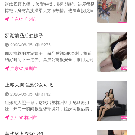
上的享受，也给了我心理上的极大满足感。全程
继续回顾老师 ，位置好找，指引清晰。进屋很是
她都不赶时间，主动却不急躁，会细心观察我的
惊艳，身材高挑温柔大方很热情。进屋直接脱掉
反应来调整节奏，让人觉得特别放松自在，感觉
衣服，中午洗了澡出来简单冲洗一下。进屋老师
广东省-广州市
她自己也在真心享受这个过程，她喜欢被草 被内
要求穿什么情趣，老师开始用奶子洗面，好没有
射（得加）玩的挺花还能车上 多人 角色扮
抗拒力的吃了上去，老师娇喘着，骚骚的好舒
演……
罗湖前凸后翘妹子
服，她用着舌头轻轻的在我身上漫游，很痒，眼
神勾魂 ，一个跨下山峰看到了美美逼的忍不住的
2026-08-05
2275
舔了上去，她用着骚话让我继她的舌功太厉害
朋友推荐的罗湖妹子，前凸后翘S形身材，提前
了，搞的我受不了，直接带上换我站地下后入，
约好时间下班过去。高层公寓很安全，推门见到
看着老师的臀浪，以及骚话的不断勾引 忍不了一
本人，长相漂亮，身材属于顶级！现金付完一起
点，直接使劲的射到妹妹的深处，好舒服啊 太爽
广东省-深圳市
洗澡，浴巾干净卫生。床上先吸她大奶，奶头又
了 …… 她最后又来了几下回魂箫，实在受不了
软又弹。接着她跪下来深喉，口活极品，吸得又
结束，洗洗撤退
上城大胸性感少女可飞
深又紧，刺激感爆棚，爽到头皮发麻。戴套后入
她马达翘臀，肥美的臀浪一波波撞击，水特别
2026-08-05
3142
多，湿滑又热。换女上位，她主动坐上来用力
姐妹两人照一致，这次出差杭州终于见到两姐
摇，胸前大波晃得眼花。最后下床猛干后入，冲
妹，开门一瞬间很温馨环境好，姐妹两很热情，
刺交货，还准备多次反食。服务非常听话又专
一个给我买矿泉水一个人给我把热水放好，洗好
业，这大波翘臀真不错，实在太爽了！
浙江省-杭州市
澡开展姐妹们的表演，逗得我心里乐呵呵！一个
上一个下，换个姿势左右一遍，配合相当好一个
莞式冰火洗臀少妇
甜咪咪，一个舔鸡鸡，课上的服务只是给我仔细